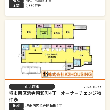
高石市綾園7丁目
2,380万円
中古戸建
2025.10.27
堺市西区浜寺昭和町4丁 オーナーチェンジ物
件🏠
堺市西区浜寺昭和町4丁