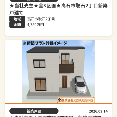
★当社売主★全3区画★高石市取石2丁目新築
戸建て
高石市取石2丁目
4,780万円
新築戸建
2026.03.14