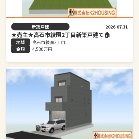
新築戸建
2026.07.31
★売主★高石市綾園2丁目新築戸建て🏠
高石市綾園2丁目
4,580万円