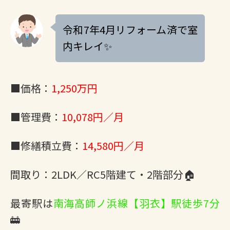
令和7年4月リフォーム済で室
内キレイ✨
■価格：
1,250万円
■管理費：
10,078円／月
■修繕積立費：
14,580円／月
間取り：2LDK／RC5階建て・2階部分🏠
最寄駅は
南海高師ノ浜線【羽衣】駅徒歩7分
🚋