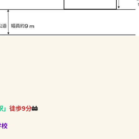
駅」
徒歩9分
🚋
学校