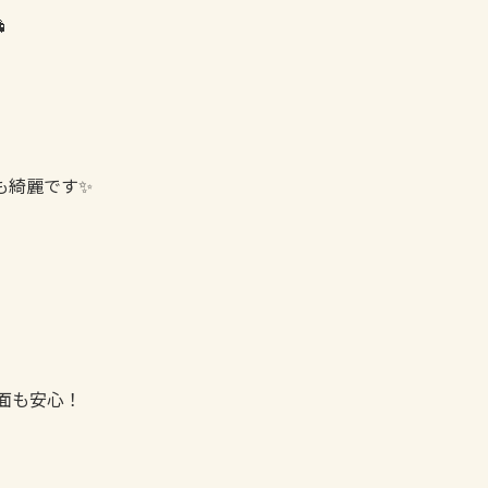

も綺麗です✨
面も安心！