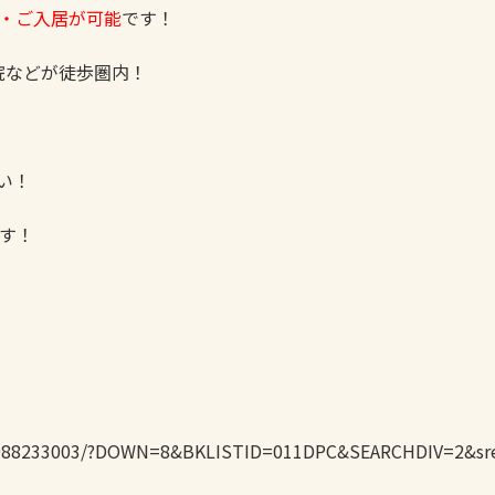
内・ご入居が可能
です！
院などが徒歩圏内！
い！
す！
i/6988233003/?DOWN=8&BKLISTID=011DPC&SEARCHDIV=2&s