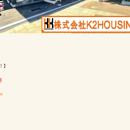
！】
月
×