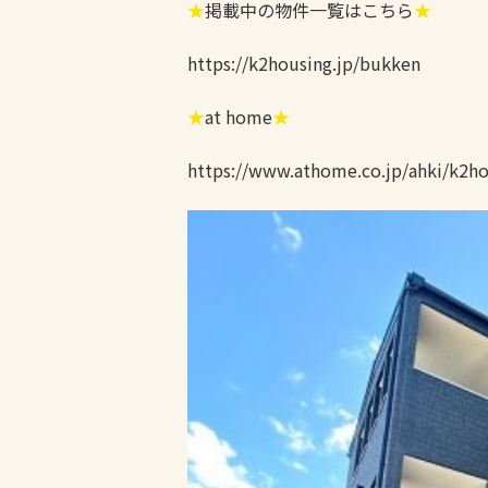
★
掲載中の物件一覧はこちら
★
https://k2housing.jp/bukken
★
at home
★
https://www.athome.co.jp/ahki/k2ho