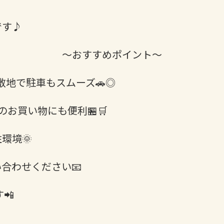
です♪
～おすすめポイント～
る敷地で駐車もスムーズ🚗◎
お買い物にも便利🏪🛒
環境🌞
合わせください📧
📲