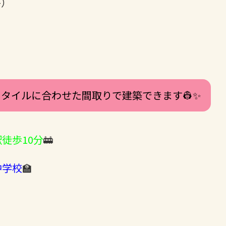
坪）
タイルに合わせた間取りで建築できます👷✨
徒歩10分
🚋
中学校
🏫