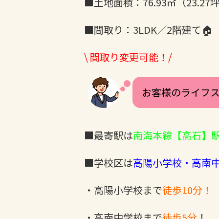
■土地面積：76.93㎡（23.27
■間取り：3LDK／2階建て🏠
\ 間取り変更可能！/
お客様のライフス
■最寄駅は
南海本線【高石】駅
■学校区は
高陽小学校・高南
・高陽小学校まで
徒歩10分！
・高南中学校まで
徒歩5分
！