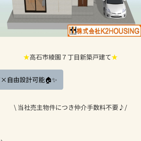
★
高石市綾園７丁目新築戸建て
★
×自由設計可能🏠✨
\ 当社売主物件につき仲介手数料不要♪/