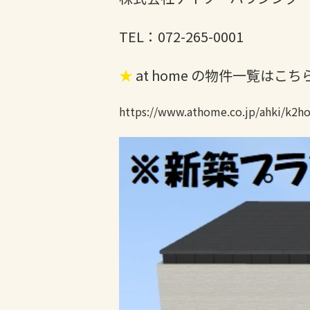
TEL：072-265-0001
★
at home の物件一覧はこち
https://www.athome.co.jp/ahki/k2ho