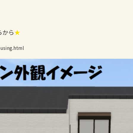
らから
★
using.html