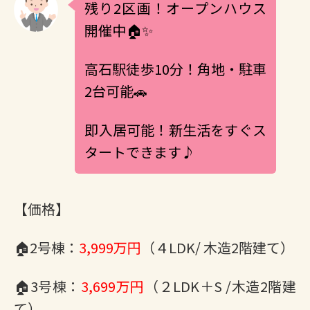
残り2区画！オープンハウス
開催中🏠✨
高石駅徒歩10分！角地・駐車
2台可能🚗
即入居可能！新生活をすぐス
タートできます♪
【価格】
🏠2号棟：
3,999万円
（４LDK/ 木造2階建て）
🏠3号棟：
3,699万円
（２LDK＋S /木造2階建
て）