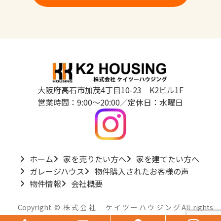
大阪府高石市加茂4丁目10-23 K2ビル1F
営業時間：9:00～20:00／定休日：水曜日
ホーム
家を売りたい方へ
家を建てたい方へ
ガレージハウス
物件購入されたお客様の声
物件情報
会社概要
Copyright © 株式会社 ケイツーハウジングAll rights
グ
グ
グ
グ
reserved.