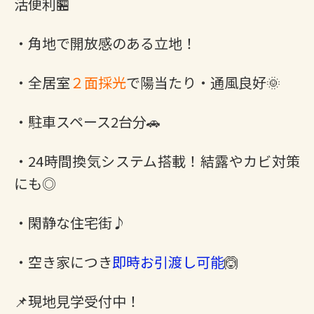
活便利🏪
・角地で開放感のある立地！
・全居室
２面採光
で陽当たり・通風良好🌞
・駐車スペース2台分🚗
・24時間換気システム搭載！結露やカビ対策
にも◎
・閑静な住宅街♪
・空き家につき
即時お引渡し可能
🙆
📌現地見学受付中！