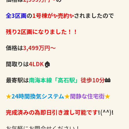
全3区画
の
1号棟が✨売約✨
されましたので
残り2区画になりました！！
価格は
3,499万円～
間取りは
4LDK
🏠
最寄駅は
南海本線「高石駅」
徒歩10分
🚋
★
24時間換気システム
★
閑静な住宅街
★
完成済みの為即日引き渡し可能です
!(^^)!
お気軽にお問合せください！