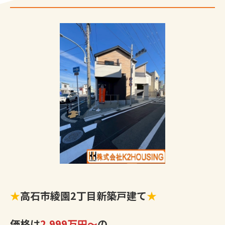
★
高石市綾園2丁目新築戸建て
★
価格は
2,999万円～
の