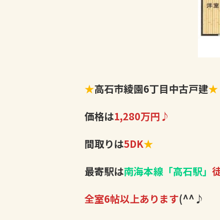
★
高石市綾園6丁目中古戸建
★
価格は
1,280万円♪
間取りは
5DK
★
最寄駅は
南海本線「高石駅」
全室6帖以上あります
(^^♪