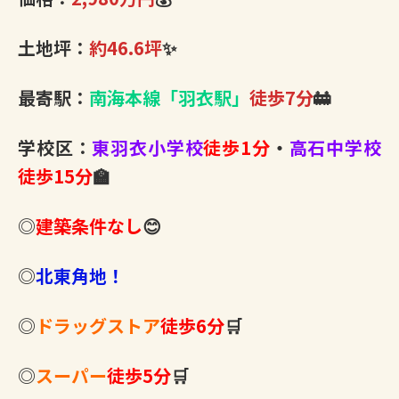
土地坪：
約46.6坪
✨
最寄駅：
南海本線「羽衣駅」
徒歩7分
🚋
学校区：
東羽衣小学校
徒歩1分
・
高石中学校
徒歩15分
🏫
◎
建築条件なし
😊
◎
北東角地！
◎
ドラッグストア
徒歩6分
🛒
◎
スーパー
徒歩5分
🛒