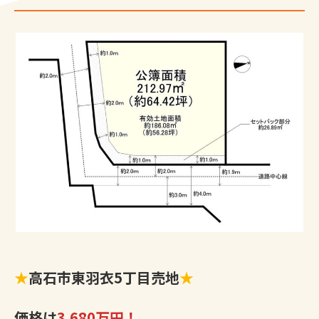
★
高石市東羽衣5丁目売地
★
価格は
3,680万円！