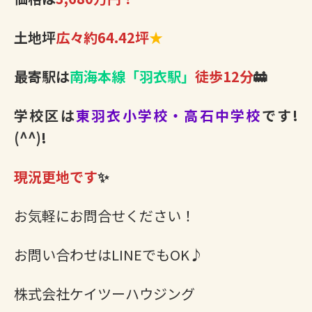
土地坪
広々約64.42坪
★
最寄駅は
南海本線「羽衣駅」
徒歩12分
🚋
学校区は
東羽衣小学校・高石中学校
です!
(^^)!
現況更地です
✨
お気軽にお問合せください！
お問い合わせはLINEでもOK♪
株式会社ケイツーハウジング