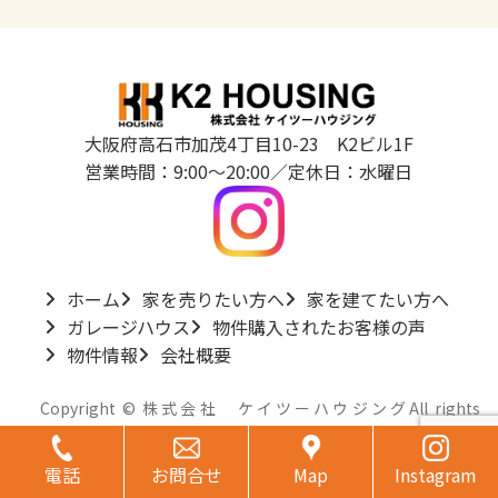
大阪府高石市加茂4丁目10-23 K2ビル1F
営業時間：9:00～20:00／定休日：水曜日
ホーム
家を売りたい方へ
家を建てたい方へ
ガレージハウス
物件購入されたお客様の声
物件情報
会社概要
Copyright © 株式会社 ケイツーハウジングAll rights
グ
グ
グ
グ
reserved.
ル
ル
ル
ル
ー
電話
ー
お問合せ
ー
Map
ー
Instagram
プ
プ
プ
プ