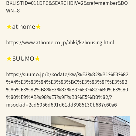
BKLISTID=011DPC&SEARCHDIV=2&sref=member&DO
WN=8
★
at home
★
https://www.athome.co.jp/ahki/k2housing.html
★
SUUMO
★
https://suumo.jp/b/kodate/kw/%E3%82%B1%E3%82
%A4%E3%83%84%E3%83%BC%E3%83%8F%E3%82
%A6%E3%82%B8%E3%83%B3%E3%82%B0%E3%80
%80%E9%AB%98%E7%9F%B3%E5%B8%82/?
msockid=2cd5056d691d61dd3985130b687c60a6