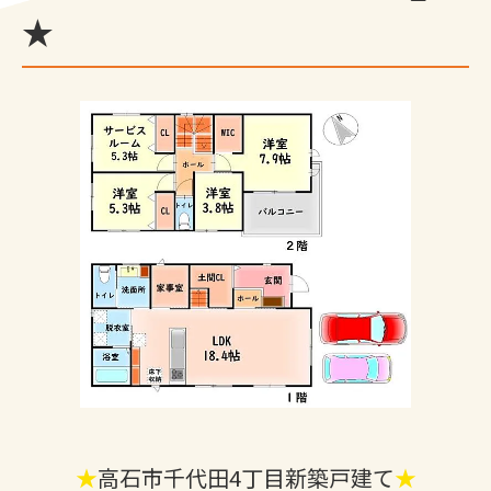
★
★
高石市千代田4丁目新築戸建て
★