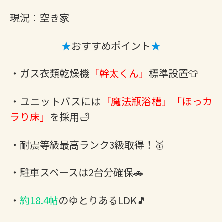
現況：空き家
★
おすすめポイント
★
・ガス衣類乾燥機
「幹太くん」
標準設置👕
・ユニットバスには
「魔法瓶浴槽」「ほっカ
ラり床」
を採用🛁
・耐震等級最高ランク3級取得！🥇
・駐車スペースは2台分確保🚗
・
約18.4帖
のゆとりあるLDK🎵