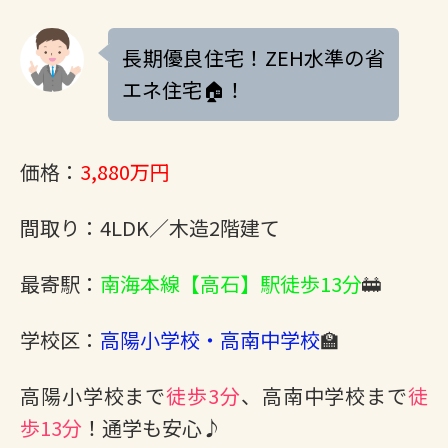
長期優良住宅！ZEH水準の省
エネ住宅🏠！
価格：
3,880万円
間取り：4LDK／木造2階建て
最寄駅：
南海本線【高石】駅徒歩13分
🚋
学校区：
高陽小学校・高南中学校
🏫
高陽小学校まで
徒歩3分
、高南中学校まで
徒
歩13分
！通学も安心♪