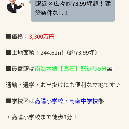
駅近×広々約73.99坪超！建
築条件なし！
■価格：
3,300万円
■土地面積：244.62㎡（約73.99坪）
■最寄駅は
南海本線【高石】駅徒歩5分
🚋
通勤・通学・お出掛けにも便利な立地です♪
■学校区は
高陽小学校・高南中学校
📚
・高陽小学校まで徒歩3分！