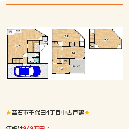
★
高石市千代田4丁目中古戸建
★
価格は
949万円♪