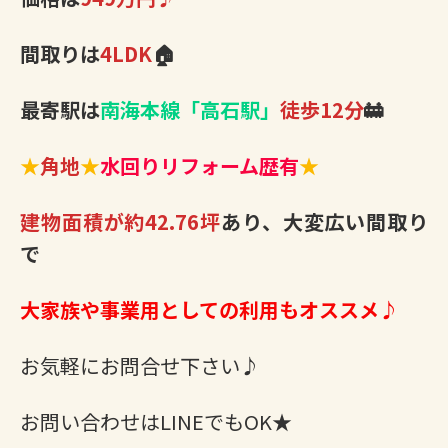
間取りは
4LDK
🏠
最寄駅は
南海本線「高石駅」
徒歩12分
🚋
★
角地
★
水回りリフォーム歴有
★
建物面積が約42.76坪
あり、大変広い間取り
で
大家族や事業用としての利用もオススメ♪
お気軽にお問合せ下さい♪
お問い合わせはLINEでもOK★