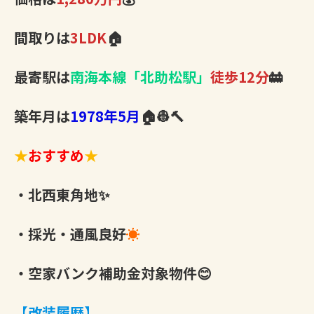
間取りは
3LDK
🏠
最寄駅は
南海本線「北助松駅」
徒歩12分
🚋
築年月は
1978年5月
🏠👷🔨
★
おすすめ
★
・北西東角地✨
・採光・通風良好
☀
・空家バンク補助金対象物件😊
【改装履歴】