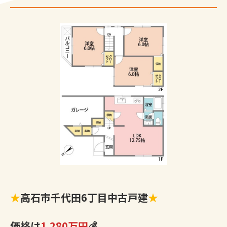
★
高石市千代田6丁目中古戸建
★
価格は
1,280万円
💰