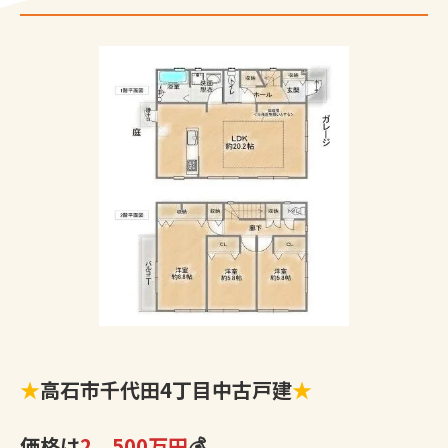
★
高石市千代田4丁目中古戸建
★
価格は
2，500万円
💰