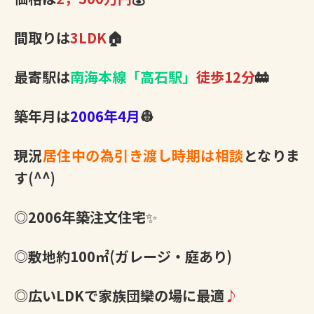
間取りは
3LDK
🏠
最寄駅は
南海本線「高石駅」
徒歩12分
🚋
築年月は
2006年4月
👷
現況
居住中の為引き渡し時期は相談
となりま
す(^^)
◎2006年築注文住宅
✨
◎敷地約100㎡(ガレージ・庭あり)
◎広いLDKで家族団欒の場に最適
♪