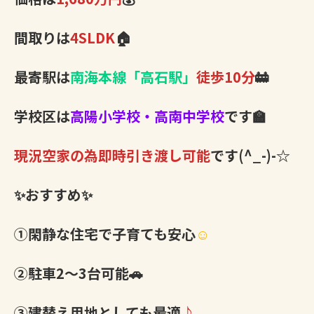
間取りは
4SLDK
🏠
最寄駅は
南海本線「高石駅」
徒歩10分
🚋
学校区は
高陽小学校・高南中学校
です🏫
現況空家の為即時引き渡し可能
です(^_-)-☆
✨おすすめ✨
①閑静な住宅で子育ても安心
☺
②駐車2～3台可能🚗
③建替え用地としても最適
♪