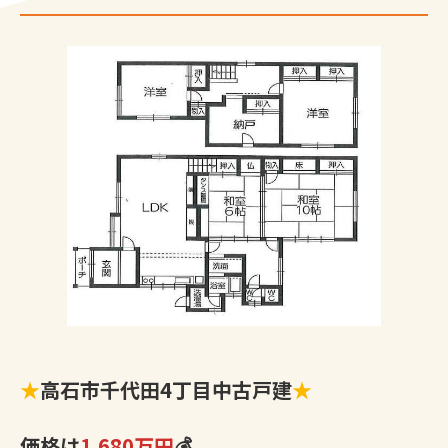
★
高石市千代田4丁目中古戸建
★
価格は
1,680万円
💰