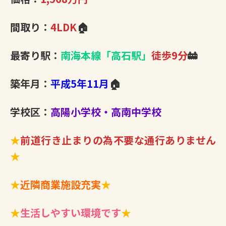
間取り：
4LDK
🏠
最寄り駅：
南海本線「高石駅」
徒歩9分
🚋
築年月：
平成5年11月
🏠
学校区：
高陽小学校・高南中学校
★
前道行き止まりの為不要な通行ありません
★
★
近隣商業施設充実
★
★
生活しやすい環境です
★