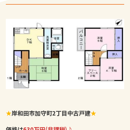
★
岸和田市加守町2丁目中古戸建
★
価格は
630万円(非課税)♪