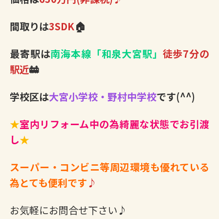
間取りは
3SDK
🏠
最寄駅は
南海本線「和泉大宮駅」
徒歩7分の
駅近
🚋
学校区は
大宮小学校・野村中学校
です(^^)
★
室内リフォーム中の為綺麗な状態でお引渡
し
★
スーパー・コンビニ等周辺環境も優れている
為とても便利です
♪
お気軽にお問合せ下さい♪