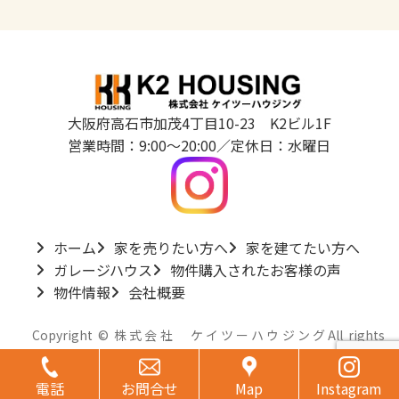
大阪府高石市加茂4丁目10-23 K2ビル1F
営業時間：9:00～20:00／定休日：水曜日
ホーム
家を売りたい方へ
家を建てたい方へ
ガレージハウス
物件購入されたお客様の声
物件情報
会社概要
Copyright © 株式会社 ケイツーハウジングAll rights
reserved.
グ
グ
グ
グ
ル
ル
ル
ル
ー
電話
ー
お問合せ
ー
Map
ー
Instagram