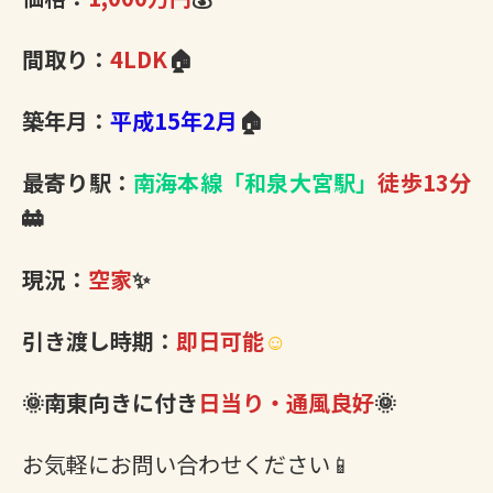
間取り：
4LDK
🏠
築年月：
平成15年2月
🏠
最寄り駅：
南海本線「和泉大宮駅」
徒歩13分
🚋
現況：
空家
✨
引き渡し時期：
即日可能
☺
🌞南東向きに付き
日当り・通風良好
🌞
お気軽にお問い合わせください📱