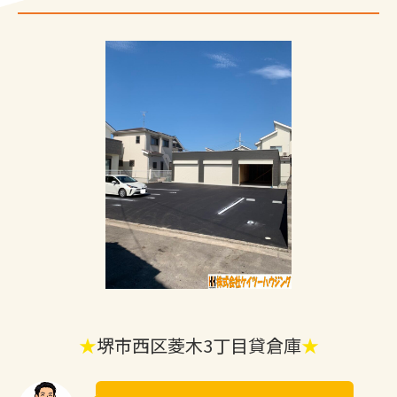
★
堺市西区菱木3丁目貸倉庫
★