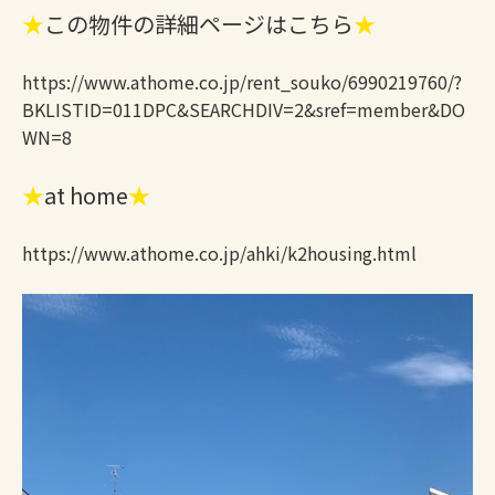
★
この物件の詳細ページはこちら
★
https://www.athome.co.jp/rent_souko/6990219760/?
BKLISTID=011DPC&SEARCHDIV=2&sref=member&DO
WN=8
★
at home
★
https://www.athome.co.jp/ahki/k2housing.html