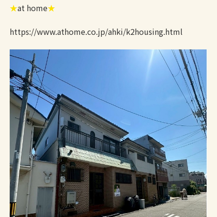
★
at home
★
https://www.athome.co.jp/ahki/k2housing.html