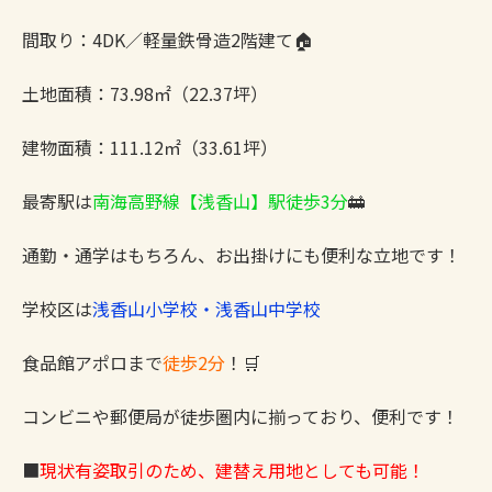
間取り：4DK／軽量鉄骨造2階建て🏠
土地面積：73.98㎡（22.37坪）
建物面積：111.12㎡（33.61坪）
最寄駅は
南海高野線【浅香山】駅徒歩3分
🚋
通勤・通学はもちろん、お出掛けにも便利な立地です！
学校区は
浅香山小学校・浅香山中学校
食品館アポロまで
徒歩2分
！🛒
コンビニや郵便局が徒歩圏内に揃っており、便利です！
■
現状有姿取引のため、建替え用地としても可能！