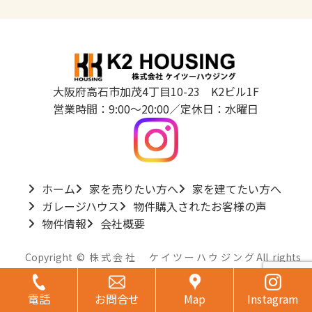
大阪府高石市加茂4丁目10-23 K2ビル1F
営業時間：9:00～20:00／定休日：水曜日
ホーム
家を売りたい方へ
家を建てたい方へ
ガレージハウス
物件購入されたお客様の声
物件情報
会社概要
Copyright © 株式会社 ケイツーハウジングAll rights
reserved.
グ
グ
グ
グ
ル
ル
ル
ル
ー
電話
ー
お問合せ
ー
Map
ー
Instagram
プ
プ
プ
プ