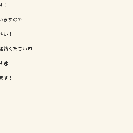
す！
いますので
さい！
連絡ください📧
🏠
ます！