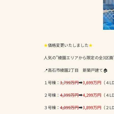
★
価格変更いたしました
★
人気の”綾園エリアから限定の全3区画
📍高石市綾園2丁目 新築戸建て🏠
１号棟：
3,799万円
➡
3,699万円
（４LD
２号棟：
4,399万円
➡
4,299万円
（４LD
３号棟：
4,099万円
➡
3,899万円
（２LD