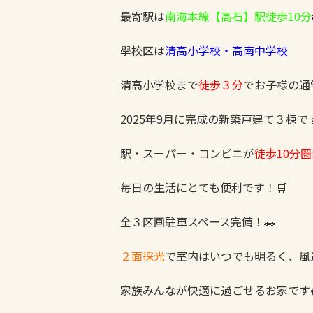
最寄駅は
南海本線【高石】駅徒歩10分
學校区は
清高小学校・高南中学校
清高小学校まで
徒歩３分
でお子様の通
2025年9月に完成の新築戸建て３棟で
駅・スーパー・コンビニが
徒歩10分圏
毎日の生活にとても便利です！🛒
全３区画駐車スペース完備！🚗
２面採光
で室内はいつでも明るく、風
家族みんなが快適に過ごせるお家です