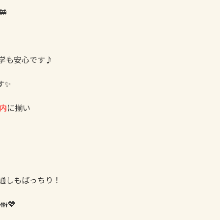
🚋
学も安心です♪
す✨
内
に揃い
通しもばっちり！
💖