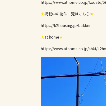
https://www.athome.co.jp/kodat
★
掲載中の物件一覧はこちら
★
https://k2housing.jp/bukken
★
at home
★
https://www.athome.co.jp/ahki/k2ho