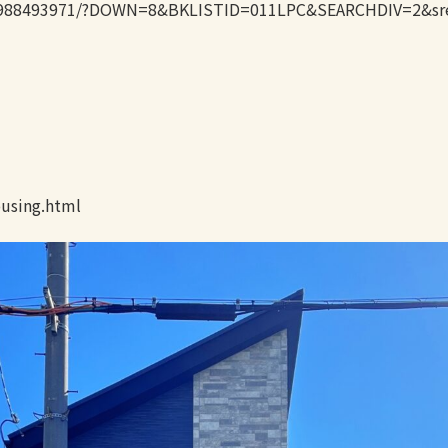
e/6988493971/?DOWN=8&BKLISTID=011LPC&SEARCHDIV=2&s
using.html