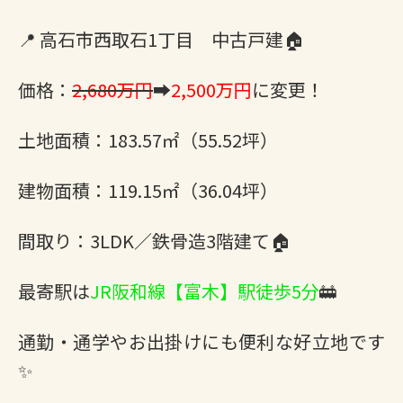
📍 高石市西取石1丁目 中古戸建🏠
価格：
2,680万円
➡
2,500万円
に変更！
土地面積：183.57㎡（55.52坪）
建物面積：119.15㎡（36.04坪）
間取り：3LDK／鉄骨造3階建て🏠
最寄駅は
JR阪和線【富木】駅徒歩5分
🚋
通勤・通学やお出掛けにも便利な好立地です
✨