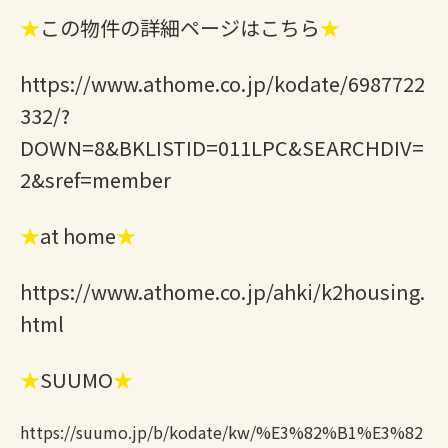
★
この物件の詳細ページはこちら
★
https://www.athome.co.jp/kodate/6987722
332/?
DOWN=8&BKLISTID=011LPC&SEARCHDIV=
2&sref=member
★
at home
★
https://www.athome.co.jp/ahki/k2housing.
html
★
SUUMO
★
https://suumo.jp/b/kodate/kw/%E3%82%B1%E3%82