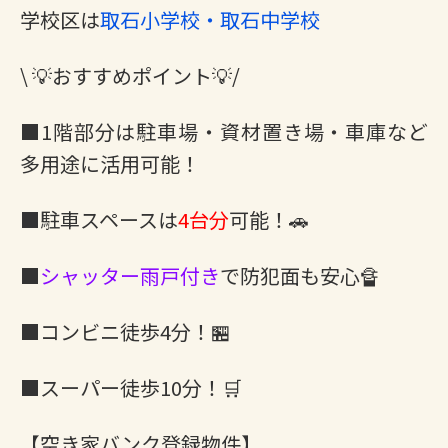
学校区は
取石小学校・取石中学校
\ 💡おすすめポイント💡/
■1階部分は駐車場・資材置き場・車庫など
多用途に活用可能！
■駐車スペースは
4台分
可能！🚗
■
シャッター雨戸付き
で防犯面も安心🔏
■コンビニ徒歩4分！🏪
■スーパー徒歩10分！🛒
【空き家バンク登録物件】