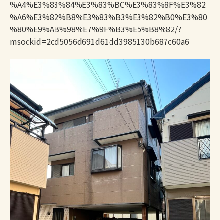
%A4%E3%83%84%E3%83%BC%E3%83%8F%E3%82
%A6%E3%82%B8%E3%83%B3%E3%82%B0%E3%80
%80%E9%AB%98%E7%9F%B3%E5%B8%82/?
msockid=2cd5056d691d61dd3985130b687c60a6