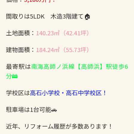
間取りは5LDK 木造3階建て🏠
土地面積：
140.23㎡（42.41坪）
建物面積：
184.24㎡（55.73坪）
最寄駅は
南海高師ノ浜線【高師浜】駅徒歩6
分🚋
学校区は
高石小学校・高石中学校区！
駐車場は1台可能🚗
近年、リフォーム履歴が多数あります！