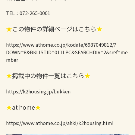
TEL：072-265-0001
★
この物件の詳細ページはこちら
★
https://www.athome.co.jp/kodate/6987049812/?
DOWN=8&BKLISTID=011LPC&SEARCHDIV=2&sref=me
mber
★
掲載中の物件一覧はこちら
★
https://k2housing.jp/bukken
★
at home
★
https://www.athome.co.jp/ahki/k2housing.html