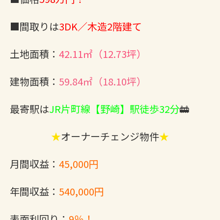
■間取りは
3DK／木造2階建て
土地面積：
42.11㎡（12.73坪）
建物面積：
59.84㎡（18.10坪）
最寄駅は
JR片町線【野崎】駅徒歩32分
🚋
★
オーナーチェンジ物件
★
月間収益：
45,000円
年間収益：
540,000円
表面利回り：
9％！