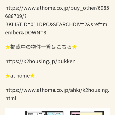
https://www.athome.co.jp/buy_other/6985
688709/?
BKLISTID=011DPC&SEARCHDIV=2&sref=m
ember&DOWN=8
★
掲載中の物件一覧はこちら
★
https://k2housing.jp/bukken
★
at home
★
https://www.athome.co.jp/ahki/k2housing.
html